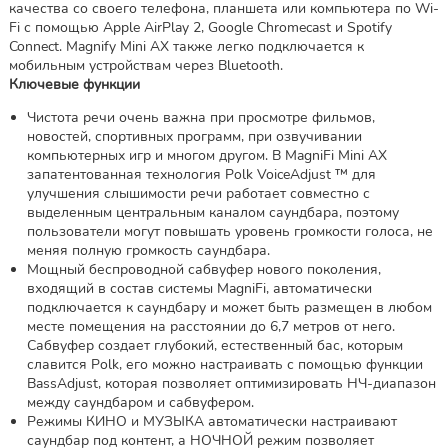
качества со своего телефона, планшета или компьютера по Wi-
Fi с помощью Apple AirPlay 2, Google Chromecast и Spotify
Connect. Magnify Mini AX также легко подключается к
мобильным устройствам через Bluetooth.
Ключевые функции
Чистота речи очень важна при просмотре фильмов,
новостей, спортивных программ, при озвучивании
компьютерных игр и многом другом. В MagniFi Mini AX
запатентованная технология Polk VoiceAdjust ™ для
улучшения слышимости речи работает совместно с
выделенным центральным каналом саундбара, поэтому
пользователи могут повышать уровень громкости голоса, не
меняя полную громкость саундбара.
Мощный беспроводной сабвуфер нового поколения,
входящий в состав системы MagniFi, автоматически
подключается к саундбару и может быть размещен в любом
месте помещения на расстоянии до 6,7 метров от него.
Сабвуфер создает глубокий, естественный бас, которым
славится Polk, его можно настраивать с помощью функции
BassAdjust, которая позволяет оптимизировать НЧ-диапазон
между саундбаром и сабвуфером.
Режимы КИНО и МУЗЫКА автоматически настраивают
саундбар под контент, а НОЧНОЙ режим позволяет