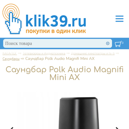
Перейти к основному содержанию
Поиск
0
Форма поиска
⇨
⇨
⇨
КАТАЛОГ
Телевизоры и Аудиотехника
Домашние кинотеатры и hi-fi
Вы здесь
⇨
Саундбар Polk Audio Magnifi Mini AX
Саундбары
Саундбар Polk Audio Magnifi
Mini AX