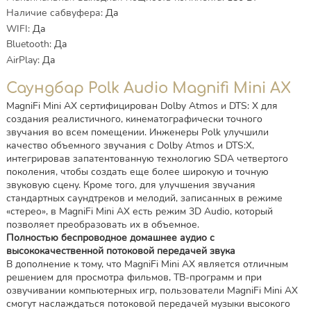
Наличие сабвуфера
:
Да
WIFI
:
Да
Bluetooth
:
Да
AirPlay
:
Да
Саундбар Polk Audio Magnifi Mini AX
MagniFi Mini AX сертифицирован Dolby Atmos и DTS: X для
создания реалистичного, кинематографически точного
звучания во всем помещении. Инженеры Polk улучшили
качество объемного звучания с Dolby Atmos и DTS:X,
интегрировав запатентованную технологию SDA четвертого
поколения, чтобы создать еще более широкую и точную
звуковую сцену. Кроме того, для улучшения звучания
стандартных саундтреков и мелодий, записанных в режиме
«стерео», в MagniFi Mini AX есть режим 3D Audio, который
позволяет преобразовать их в объемное.
Полностью беспроводное домашнее аудио с
высококачественной потоковой передачей звука
В дополнение к тому, что MagniFi Mini AX является отличным
решением для просмотра фильмов, ТВ-программ и при
озвучивании компьютерных игр, пользователи MagniFi Mini AX
смогут наслаждаться потоковой передачей музыки высокого