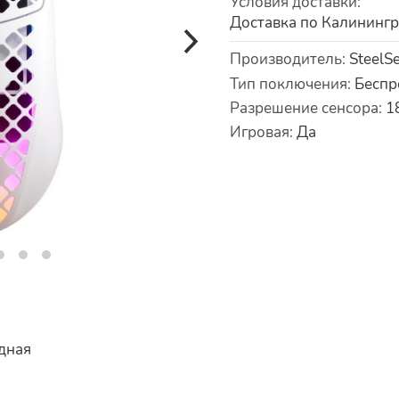
Условия доставки
:
Доставка по Калининг
Характеристики
Производитель
:
SteelSe
Тип поключения
:
Беспр
Разрешение сенсора
:
1
Игровая
:
Да
одная