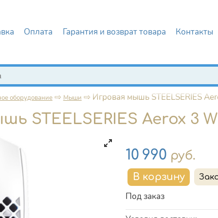
авка
Оплата
Гарантия и возврат товара
Контакты
иска
⇨
⇨
Игровая мышь STEELSERIES Aero
ое оборудование
Мыши
шь STEELSERIES Aerox 3 Wi
Цена
10 990
руб.
Под заказ