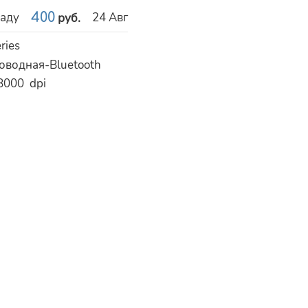
раду
400
24 Авг
руб.
ries
оводная-Bluetooth
8000
dpi