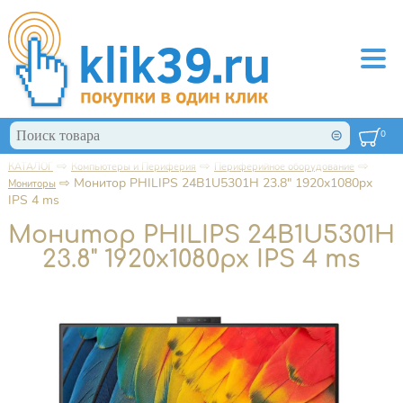
Перейти к основному содержанию
Поиск
0
Форма поиска
⇨
⇨
⇨
КАТАЛОГ
Компьютеры и Периферия
Периферийное оборудование
Вы здесь
⇨
Монитор PHILIPS 24B1U5301H 23.8" 1920x1080px
Мониторы
IPS 4 ms
Монитор PHILIPS 24B1U5301H
23.8" 1920x1080px IPS 4 ms