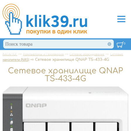
Перейти к основному содержанию
Поиск
0
Форма поиска
⇨
⇨
⇨
КАТАЛОГ
Компьютеры и Периферия
Сетевое оборудование
Сетевые
Вы здесь
⇨
Сетевое хранилище QNAP TS-433-4G
накопители (NAS)
Сетевое хранилище QNAP
TS-433-4G