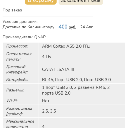
Под заказ
Условия доставки
:
Доставка по Калининграду
400
24 Авг
руб.
Характеристики
Производитель
:
QNAP
Процессор:
ARM Cortex A55 2,0 ГГц
Оперативная
4 ГБ
память:
Дисковый
САТА II, SATA III
интерфейс:
Интерфейс:
RJ-45, Порт USB 2.0, Порт USB 3.0
1 порт USB 3.0, 2 разъема RJ45, 2
Разьемы:
порта USB 2.0
Wi-Fi:
Нет
Размер диска
2.5, 3.5
[дюймы]:
Максимальное
4
количество