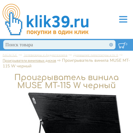
Перейти к основному содержанию
Поиск
0
Форма поиска
⇨
⇨
⇨
КАТАЛОГ
Телевизоры и Аудиотехника
Домашние кинотеатры и hi-fi
Вы здесь
⇨
Проигрыватель винила MUSE MT-
Проигрыватели виниловых дисков
115 W черный
Проигрыватель винила
MUSE MT-115 W черный