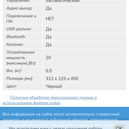
Управление:
Автоматический
Аудио выход:
Да
Подключение к
НЕТ
ПК:
USB-разъем:
Да
Bluetooth:
Да
Колонки:
Да
Потребляемая
20
мощность
(максимум) [Вт]:
Вес (кг]:
6,5
Размеры [мм]:
312 х 225 х 450
Цвет:
Черный
Политика обработки персональных данных и
использования файлов cookie
Вся информация на сайте носит исключительно справочный
характер, и не является публичной офертой, определяемой
положением Статьи 437 Гражданского кодекса Российской
Мы используем куки с целью улучшения работы
OK