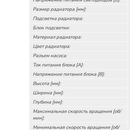
Размер радиатора [мм]:
Подсветка радиатора:
Блок подсветки:
Материал радиатора:
Цвет радиатора:
Разъем насоса:
Ток питания блока [А]:
Напряжение питания блока [В]:
Высота [мм]:
Ширина [мм]:
Глубина [мм]:
Максимальная скорость вращения [об/
мин]:
Минимальная скорость вращения [об/