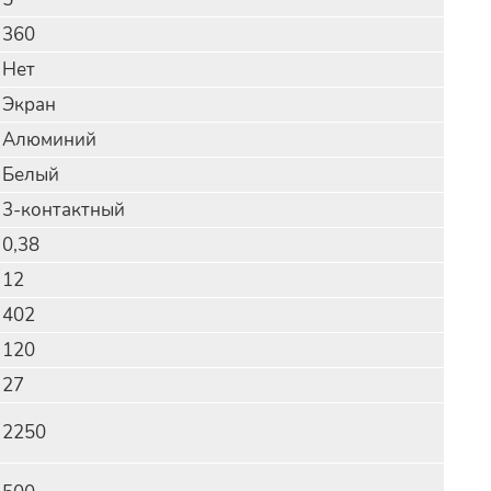
360
Нет
Экран
Алюминий
Белый
3-контактный
0,38
12
402
120
27
2250