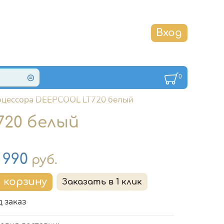
0
оцессора DEEPCOOL LT720 белый
720 белый
на
7 990
руб.
 заказ