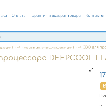
авка
Оплата
Гарантия и возврат товара
Контакты
иска
⇨
⇨
СВО для пр
щие для ПК
Кулеры и системы охлаждения для ПК
процессора DEEPCOOL LT
Це
1
Под