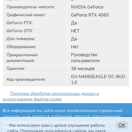
Производитель чипсета:
NVIDIA GeForce
Графический макет:
GeForce RTX 4060
GeForce РТХ:
Да
GeForce GTX:
НЕТ
Для геймеров:
Да
Оборудование:
Нет
Руководство
Прикрепленная
документация:
пользователя
Гарантия:
36 месяцев
GV-N4060EAGLE OC-8GD
Код производителя:
1.0
Политика обработки персональных данных и
использования файлов cookie
Вся информация на сайте носит исключительно справочный
характер, и не является публичной офертой, определяемой
положением Статьи 437 Гражданского кодекса Российской
Мы используем куки с целью улучшения работы
OK
Федерации.
сайта. Продолжая пользоваться сайтом, вы даете