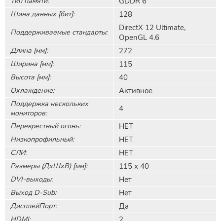
Тип памяти:
GDDR 6
Шина данных [бит]:
128
DirectX 12 Ultimate,
Поддерживаемые стандарты:
OpenGL 4.6
Длина [мм]:
272
Ширина [мм]:
115
Высота [мм]:
40
Охлаждение:
Активное
Поддержка нескольких
4
мониторов:
Перекрестный огонь:
НЕТ
Низкопрофильный:
НЕТ
СЛИ:
НЕТ
Размеры (ДхШхВ) [мм]:
115 х 40
DVI-выходы:
Нет
Выход D-Sub:
Нет
ДисплейПорт:
Да
HDMI:
2