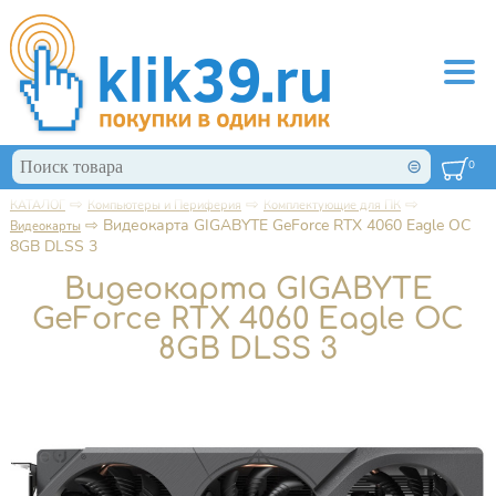
Перейти к основному содержанию
Поиск
0
Форма поиска
⇨
⇨
⇨
КАТАЛОГ
Компьютеры и Периферия
Комплектующие для ПК
Вы здесь
⇨
Видеокарта GIGABYTE GeForce RTX 4060 Eagle OC
Видеокарты
8GB DLSS 3
Видеокарта GIGABYTE
GeForce RTX 4060 Eagle OC
8GB DLSS 3