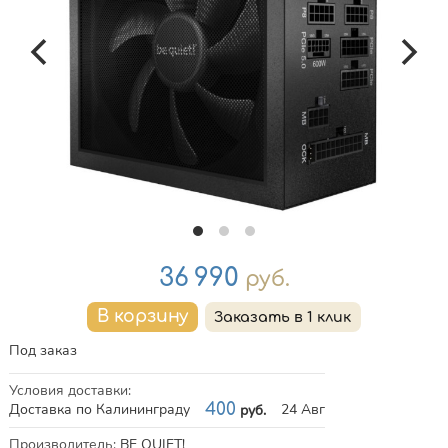
Цена
36 990
руб.
Под заказ
Условия доставки
:
Доставка по Калининграду
400
24 Авг
руб.
Характеристики
Производитель
:
BE QUIET!