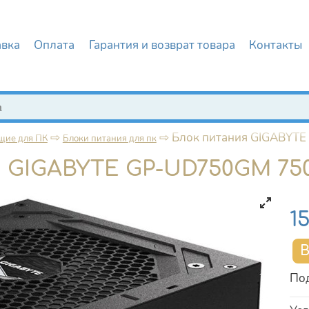
авка
Оплата
Гарантия и возврат товара
Контакты
иска
⇨
⇨
Блок питания GIGABYTE
щие для ПК
Блоки питания для пк
 GIGABYTE GP-UD750GM 750W
Це
1
Под