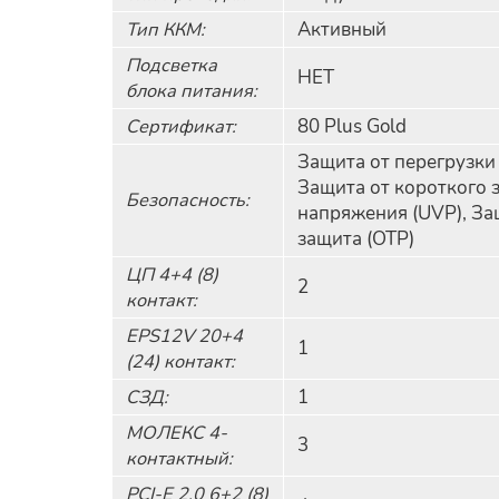
Тип ККМ:
Активный
Подсветка
НЕТ
блока питания:
Сертификат:
80 Plus Gold
Защита от перегрузки
Защита от короткого 
Безопасность:
напряжения (UVP), Защ
защита (OTP)
ЦП 4+4 (8)
2
контакт:
EPS12V 20+4
1
(24) контакт:
СЗД:
1
МОЛЕКС 4-
3
контактный:
PCI-E 2.0 6+2 (8)