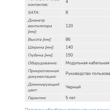
4
контактов:
SATA:
8
Диаметр
вентилятора
120
[мм]:
Высота [мм]:
86
Ширина [мм]:
140
Глубина [мм]:
150
Оборудование:
Модульная кабельная
Прикрепленная
Руководство пользова
документация:
Доминирующий
Черный
цвет:
Гарантия:
5 лет
Политика обработки персональных данных