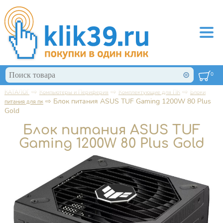
Перейти к основному содержанию
Поиск
0
Форма поиска
⇨
⇨
⇨
КАТАЛОГ
Компьютеры и Периферия
Комплектующие для ПК
Блоки
Вы здесь
⇨
Блок питания ASUS TUF Gaming 1200W 80 Plus
питания для пк
Gold
Блок питания ASUS TUF
Gaming 1200W 80 Plus Gold