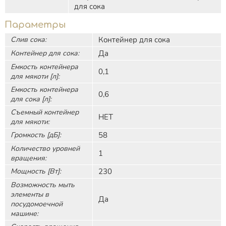
для сока
Параметры
Слив сока:
Контейнер для сока
Контейнер для сока:
Да
Емкость контейнера
0,1
для мякоти [л]:
Емкость контейнера
0,6
для сока [л]:
Съемный контейнер
НЕТ
для мякоти:
Громкость [дБ]:
58
Количество уровней
1
вращения:
Мощность [Вт]:
230
Возможность мыть
элементы в
Да
посудомоечной
машине: