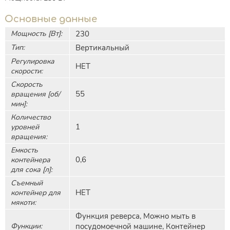
Основные данные
Мощность [Вт]:
230
Тип:
Вертикальный
Регулировка
НЕТ
скорости:
Скорость
55
вращения [об/
мин]:
Количество
1
уровней
вращения:
Емкость
0,6
контейнера
для сока [л]:
Съемный
НЕТ
контейнер для
мякоти:
Функция реверса, Можно мыть в
Функции:
посудомоечной машине, Контейнер