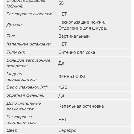
Скорость вращения
55
[об/мин]:
Регулировка скорости:
НЕТ
Нескользящие ножки,
Дизайн:
Отделение для шнура.
Тип:
Вертикальный
Капельная остановка:
НЕТ
Типы сит:
Ситечко для сока
Большое загрузочное
Да
отверстие:
Модель
JMP85.000SI
производителя:
Вес с упаковкой [кг]:
4.20
обратная функция:
Да
Дополнительные
Капельная остановка
возможности:
Регулировка
НЕТ
плотности сока:
Цвет:
Серебро