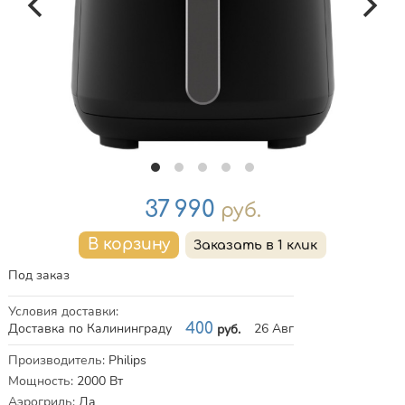
Цена
37 990
руб.
Под заказ
Условия доставки
:
Доставка по Калининграду
400
26 Авг
руб.
Характеристики
Производитель
:
Philips
Мощность
:
2000
Вт
Аэрогриль
:
Да