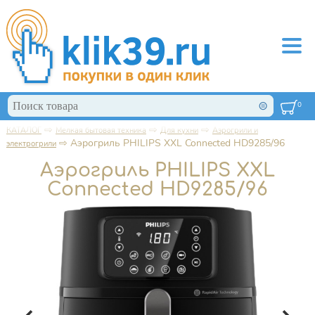
Перейти к основному содержанию
Поиск
0
Форма поиска
⇨
⇨
⇨
КАТАЛОГ
Мелкая бытовая техника
Для кухни
Аэрогрили и
Вы здесь
⇨
Аэрогриль PHILIPS XXL Connected HD9285/96
электрогрили
Аэрогриль PHILIPS XXL
Connected HD9285/96