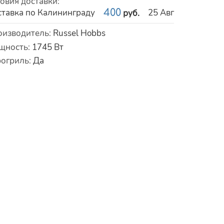
овия доставки
:
тавка по Калининграду
400
25 Авг
руб.
рактеристики
оизводитель
:
Russel Hobbs
щность
:
1745
Вт
рогриль
:
Да