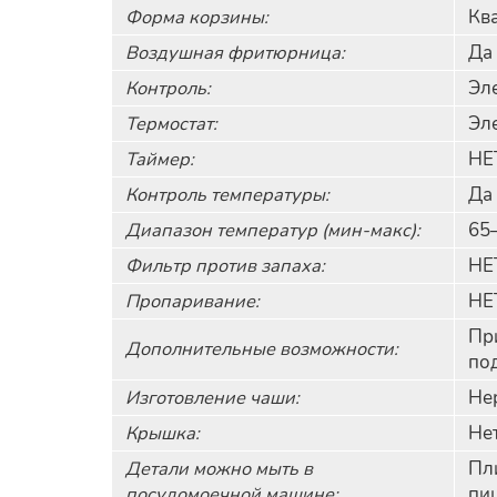
Форма корзины:
Кв
Воздушная фритюрница:
Да
Контроль:
Эл
Термостат:
Эл
Таймер:
НЕ
Контроль температуры:
Да
Диапазон температур (мин-макс):
65
Фильтр против запаха:
НЕ
Пропаривание:
НЕ
При
Дополнительные возможности:
по
Изготовление чаши:
Не
Крышка:
Не
Детали можно мыть в
Пл
посудомоечной машине:
пи