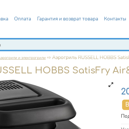
авка
Оплата
Гарантия и возврат товара
Контакты
иска
⇨
Аэрогриль RUSSELL HOBBS SatisFr
эрогрили и электрогрили
SSELL HOBBS SatisFry Air&G
Це
2
Под