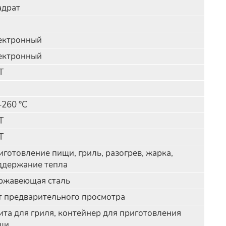
адрат
ектронный
ектронный
Т
–260 °С
Т
Т
готовление пищи, гриль, разогрев, жарка,
ддержание тепла
ржавеющая сталь
т предварительного просмотра
ита для гриля, контейнер для приготовления
щи