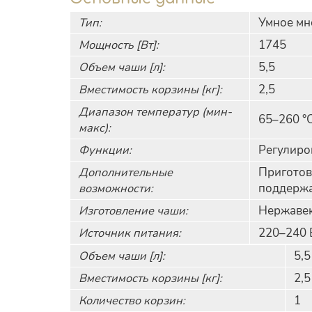
Тип:
Умное мн
Мощность [Вт]:
1745
Объем чаши [л]:
5,5
Вместимость корзины [кг]:
2,5
Диапазон температур (мин-
65–260 °
макс):
Функции:
Регулиро
Дополнительные
Приготов
возможности:
поддержа
Изготовление чаши:
Нержаве
Источник питания:
220–240 
Объем чаши [л]:
5,5
Вместимость корзины [кг]:
2,5
Количество корзин:
1