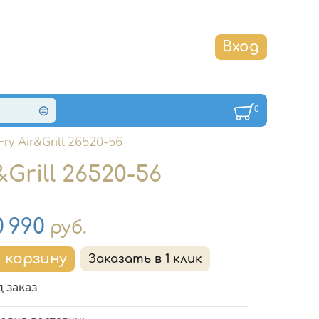
0
y Air&Grill 26520-56
rill 26520-56
на
0 990
руб.
 заказ