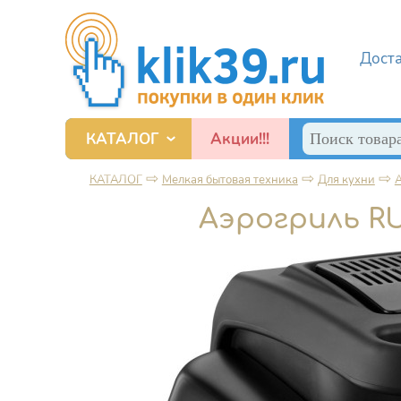
Перейти к основному содержанию
Дост
Поиск
КАТАЛОГ
Акции!!!
Форма по
Смартфоны, игровые приставки и прочие гаджеты
⇨
⇨
⇨
КАТАЛОГ
Мелкая бытовая техника
Для кухни
А
Вы здесь
Аэрогриль RU