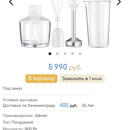
Цена
5 990
руб.
Под заказ
Условия доставки
:
Доставка по Калининграду
400
26 Авг
руб.
Характеристики
Производитель
:
Zelmer
Тип
:
Погружной
Мощность
:
800
Вт