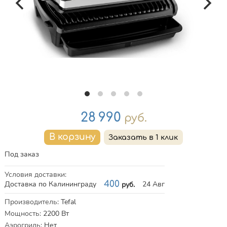
Цена
28 990
руб.
Под заказ
Условия доставки
:
Доставка по Калининграду
400
24 Авг
руб.
Характеристики
Производитель
:
Tefal
Мощность
:
2200
Вт
Аэрогриль
:
Нет