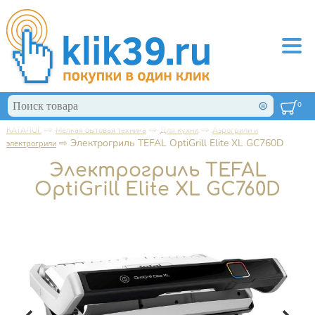
Перейти к основному содержанию
Поиск
0
Форма поиска
⇨
⇨
⇨
КАТАЛОГ
Мелкая бытовая техника
Для кухни
Аэрогрили и
Вы здесь
⇨
Электрогриль TEFAL OptiGrill Elite XL GC760D
электрогрили
Электрогриль TEFAL
OptiGrill Elite XL GC760D