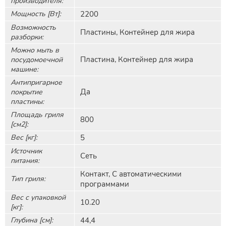
производителя:
Мощность [Вт]:
2200
Возможность
Пластины, Контейнер для жира
разборки:
Можно мыть в
Пластина, Контейнер для жира
посудомоечной
машине:
Антипригарное
Да
покрытие
пластины:
Площадь гриля
800
[см2]:
Вес [кг]:
5
Источник
Сеть
питания:
Контакт, С автоматическими
Тип гриля:
программами
Вес с упаковкой
10.20
[кг]:
Глубина [см]:
44,4