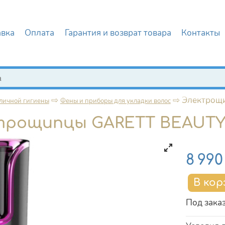
авка
Оплата
Гарантия и возврат товара
Контакты
иска
⇨
⇨
Электрощи
 личной гигиены
Фены и приборы для укладки волос
трощипцы GARETT BEAUTY 
Цена
8 990
Под зака