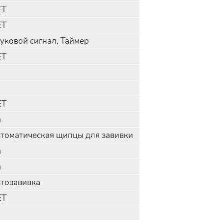
ЕТ
ЕТ
уковой сигнал, Таймер
ЕТ
0
ЕТ
а
томатическая щипцы для завивки
а
а
тозавивка
ЕТ
8