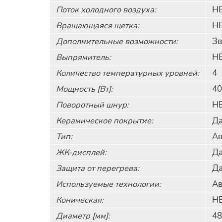
Поток холодного воздуха:
Н
Вращающаяся щетка:
Н
Дополнительные возможности:
Зв
Выпрямитель:
Н
Количество температурных уровней:
4
Мощность [Вт]:
4
Поворотный шнур:
Н
Керамическое покрытие:
Д
Тип:
Ав
ЖК-дисплей:
Д
Защита от перегрева:
Д
Используемые технологии:
Ав
Коническая:
Н
Диаметр [мм]:
4