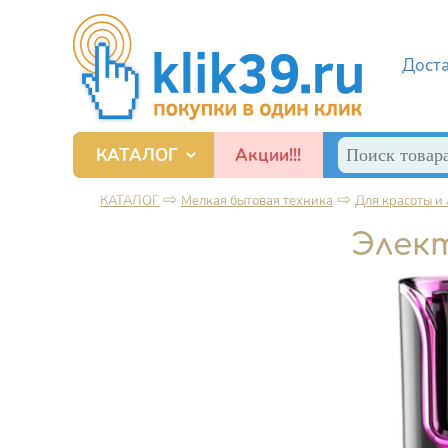
Перейти к основному содержанию
Дост
Поиск
КАТАЛОГ
Акции!!!
Форма по
Смартфоны, игровые приставки и прочие гаджеты
⇨
⇨
КАТАЛОГ
Мелкая бытовая техника
Для красоты и
Вы здесь
Элек