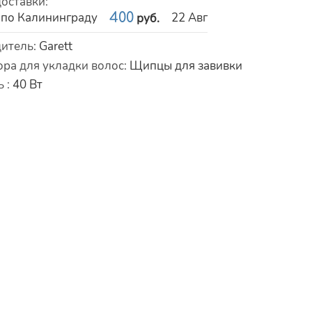
доставки
:
 по Калининграду
400
22 Авг
руб.
истики
итель
:
Garett
ора для укладки волос
:
Щипцы для завивки
ь
:
40
Вт