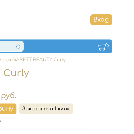
0
пцы GARETT BEAUTY Curly
Curly
руб.
з