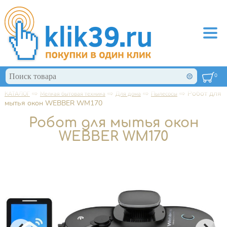
Перейти к основному содержанию
Поиск
0
Форма поиска
⇨
⇨
⇨
⇨
Робот для
КАТАЛОГ
Мелкая бытовая техника
Для дома
Пылесосы
Вы здесь
мытья окон WEBBER WM170
Робот для мытья окон
WEBBER WM170