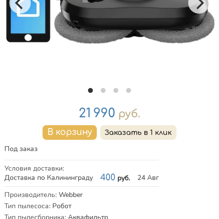
Цена
21 990
руб.
Под заказ
Условия доставки
:
Доставка по Калининграду
400
24 Авг
руб.
Характеристики
Производитель
:
Webber
Тип пылесоса
:
Робот
Тип пылесборника
:
Аквафильтр