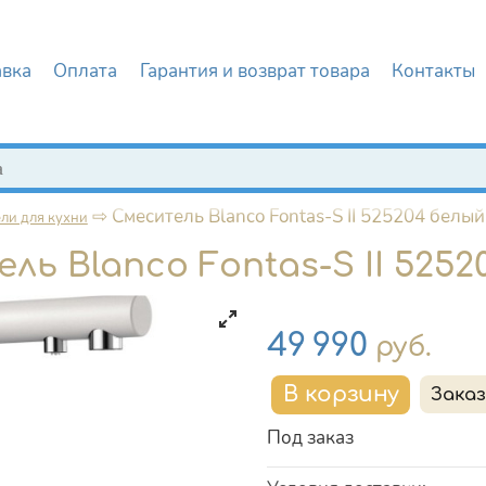
авка
Оплата
Гарантия и возврат товара
Контакты
иска
⇨
Смеситель Blanco Fontas-S II 525204 белый
ли для кухни
ль Blanco Fontas-S II 5252
Цена
49 990
руб.
Под заказ