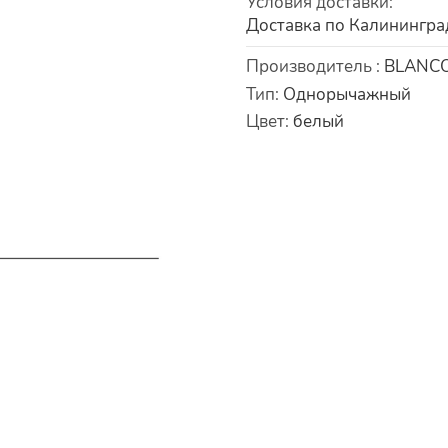
Условия доставки
:
Доставка по Калинингра
Характеристики
Производитель
:
BLANC
Тип
:
Однорычажный
Цвет
:
белый