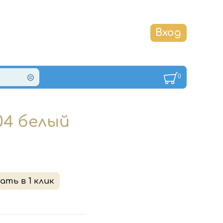
0
04 белый