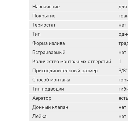
Назначение
для
Покрытие
гра
Термостат
нет
Тип
одн
Форма излива
тра
Встраиваемый
нет
Количество монтажных отверстий
1
Присоединительный размер
3/8"
Способ монтажа
гор
Тип подводки
гиб
Аэратор
ест
Донный клапан
нет
Лейка
нет