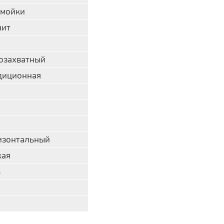
 мойки
нит
озахватный
диционная
изонтальный
кая
ь