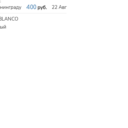
и
:
ининграду
400
22 Авг
руб.
BLANCO
ный