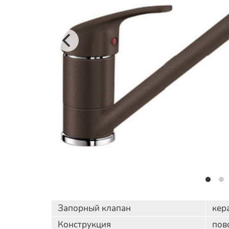
Запорный клапан
кер
Конструкция
пов