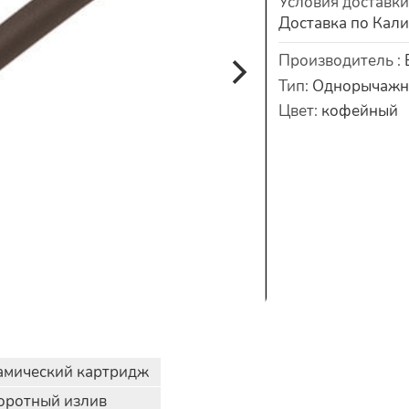
Условия доставк
Доставка по Кал
Характеристики
Производитель
:
Тип
:
Однорычаж
Цвет
:
кофейный
амический картридж
оротный излив