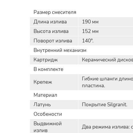
Размер смесителя
Длина излива
190 мм
Высота излива
152 мм
Поворот излива
140°.
Внутренний механизм
Картридж
Керамический диско
В комплекте
Гибкие шланги длино
Крепеж
пластина.
Материал
Латунь
Покрытие Silgranit.
Особености
Выдвижной
Два режима излива: 
излив