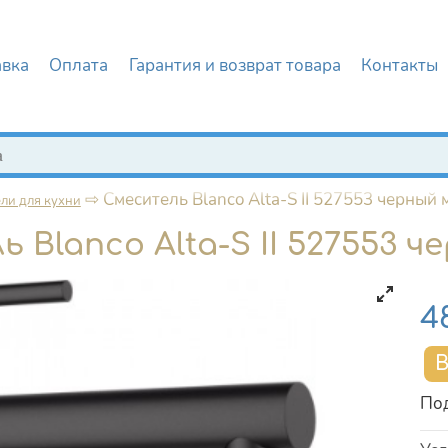
авка
Оплата
Гарантия и возврат товара
Контакты
иска
⇨
Смеситель Blanco Alta-S II 527553 черный 
ли для кухни
 Blanco Alta-S II 527553 
Це
4
Под