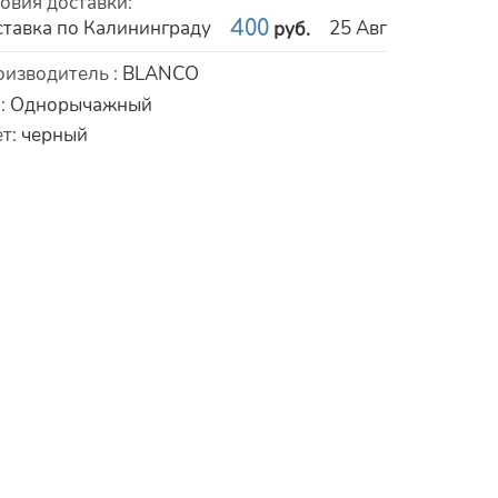
овия доставки
:
тавка по Калининграду
400
25 Авг
руб.
рактеристики
оизводитель
:
BLANCO
п
:
Однорычажный
ет
:
черный