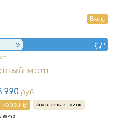
0
мат
черный мат
на
8 990
руб.
 заказ