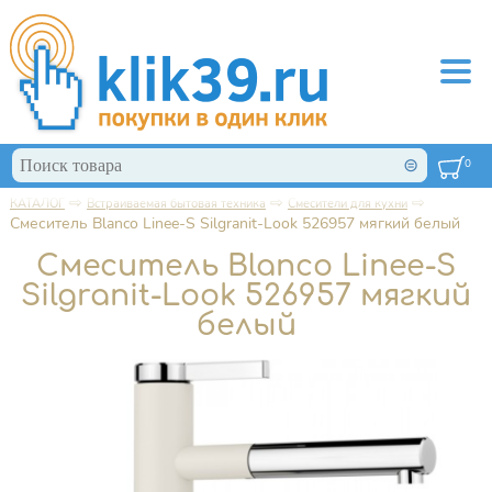
Перейти к основному содержанию
Поиск
0
Форма поиска
⇨
⇨
⇨
КАТАЛОГ
Встраиваемая бытовая техника
Смесители для кухни
Вы здесь
Смеситель Blanco Linee-S Silgranit-Look 526957 мягкий белый
Смеситель Blanco Linee-S
Silgranit-Look 526957 мягкий
белый