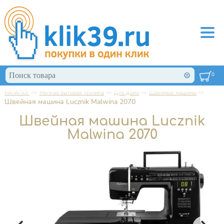
Перейти к основному содержанию
Поиск
0
Форма поиска
⇨
⇨
⇨
⇨
КАТАЛОГ
Мелкая бытовая техника
Для дома
Швейные машины
Вы здесь
Швейная машина Lucznik Malwina 2070
Швейная машина Lucznik
Malwina 2070