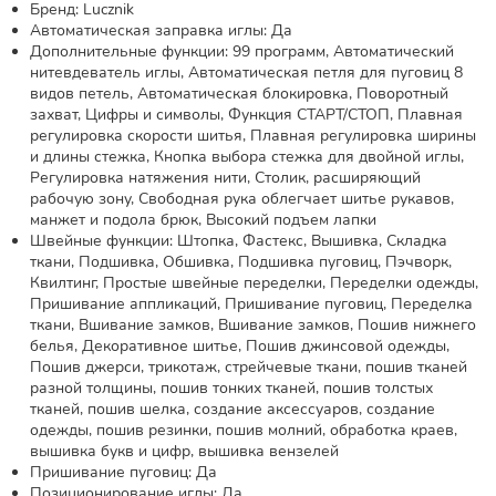
Бренд: Lucznik
Автоматическая заправка иглы: Да
Дополнительные функции: 99 программ, Автоматический
нитевдеватель иглы, Автоматическая петля для пуговиц 8
видов петель, Автоматическая блокировка, Поворотный
захват, Цифры и символы, Функция СТАРТ/СТОП, Плавная
регулировка скорости шитья, Плавная регулировка ширины
и длины стежка, Кнопка выбора стежка для двойной иглы,
Регулировка натяжения нити, Столик, расширяющий
рабочую зону, Свободная рука облегчает шитье рукавов,
манжет и подола брюк, Высокий подъем лапки
Швейные функции: Штопка, Фастекс, Вышивка, Складка
ткани, Подшивка, Обшивка, Подшивка пуговиц, Пэчворк,
Квилтинг, Простые швейные переделки, Переделки одежды,
Пришивание аппликаций, Пришивание пуговиц, Переделка
ткани, Вшивание замков, Вшивание замков, Пошив нижнего
белья, Декоративное шитье, Пошив джинсовой одежды,
Пошив джерси, трикотаж, стрейчевые ткани, пошив тканей
разной толщины, пошив тонких тканей, пошив толстых
тканей, пошив шелка, создание аксессуаров, создание
одежды, пошив резинки, пошив молний, обработка краев,
вышивка букв и цифр, вышивка вензелей
Пришивание пуговиц: Да
Позиционирование иглы: Да