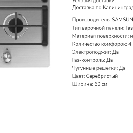
Условия доставки
:
Доставка по Калинингра
Характеристики
Производитель
:
SAMSU
Тип варочной панели
:
Га
Материал поверхности
:
н
Количество комфорок
:
4
Электроподжиг
:
Да
Газ-контроль
:
Да
Чугунные решетки
:
Да
Цвет
:
Серебристый
Ширина
:
60
см