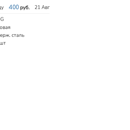
ду
400
21 Авг
руб.
NG
зовая
ерж. сталь
шт