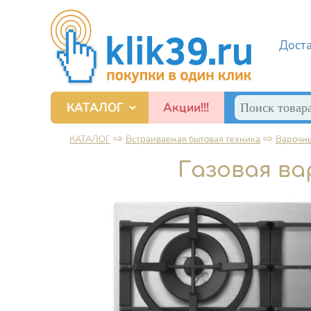
Перейти к основному содержанию
Дост
Поиск
КАТАЛОГ
Акции!!!
Форма по
Смартфоны, игровые приставки и прочие гаджеты
⇨
⇨
КАТАЛОГ
Встраиваемая бытовая техника
Варочны
Вы здесь
Газовая в