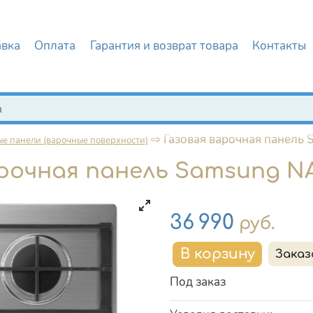
авка
Оплата
Гарантия и возврат товара
Контакты
иска
⇨
Газовая варочная панел
е панели (варочные поверхности)
арочная панель Samsung N
Цена
36 990
руб.
Под заказ