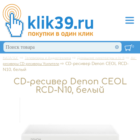
Перейти к основному содержанию
Поиск
0
Форма поиска
⇨
⇨
⇨
КАТАЛОГ
Телевизоры и Аудиотехника
Домашние кинотеатры и hi-fi
AV-
Вы здесь
⇨
CD-ресивер Denon CEOL RCD-
ресиверы CD-ресиверы Усилители
N10, белый
CD-ресивер Denon CEOL
RCD-N10, белый