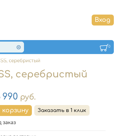
0
SS, серебристый
BSS, серебристый
на
6 990
руб.
 заказ