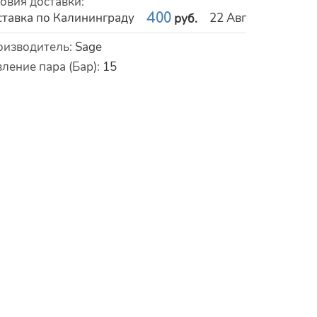
овия доставки
:
тавка по Калининграду
400
22 Авг
руб.
рактеристики
оизводитель
:
Sage
ление пара (Бар)
:
15