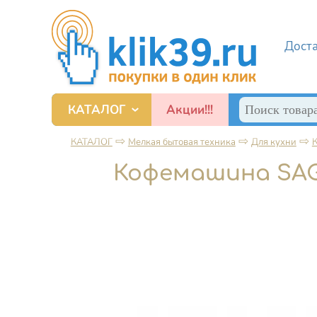
Перейти к основному содержанию
Дост
Поиск
КАТАЛОГ
Акции!!!
Форма по
Смартфоны, игровые приставки и прочие гаджеты
⇨
⇨
⇨
КАТАЛОГ
Мелкая бытовая техника
Для кухни
Вы здесь
Кофемашина SAGE