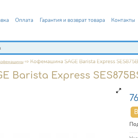
авка
Оплата
Гарантия и возврат товара
Контакты
иска
⇨
Кофемашина SAGE Barista Express SES875B
Кофемашины
 Barista Express SES875
Це
7
Под