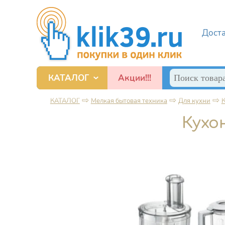
Перейти к основному содержанию
Дост
Поиск
КАТАЛОГ
Акции!!!
Форма по
Смартфоны, игровые приставки и прочие гаджеты
⇨
⇨
⇨
КАТАЛОГ
Мелкая бытовая техника
Для кухни
Вы здесь
Кухо