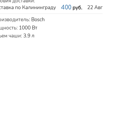
овия доставки
:
тавка по Калининграду
400
22 Авг
руб.
рактеристики
оизводитель
:
Bosch
щность
:
1000
Вт
ъем чаши
:
3.9
л