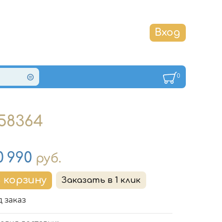
0
58364
на
0 990
руб.
 заказ