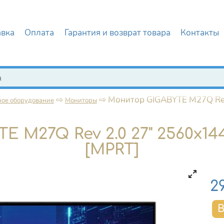
авка
Оплата
Гарантия и возврат товара
Контакты
иска
⇨
⇨
Монитор GIGABYTE M27Q Rev
ое оборудование
Мониторы
M27Q Rev 2.0 27" 2560x144
[MPRT]
Це
2