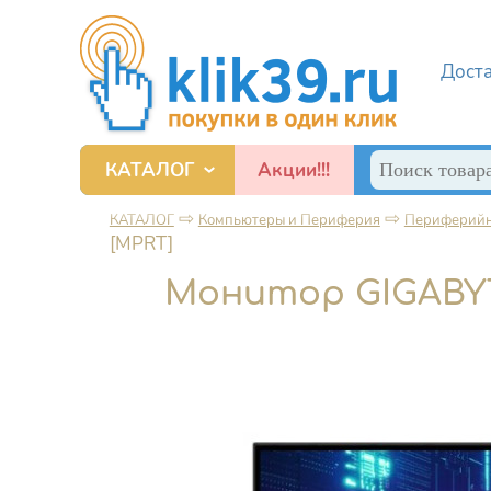
Перейти к основному содержанию
Дост
Поиск
КАТАЛОГ
Акции!!!
Форма по
Смартфоны, игровые приставки и прочие гаджеты
⇨
⇨
КАТАЛОГ
Компьютеры и Периферия
Периферийн
Вы здесь
[MPRT]
Монитор GIGABYTE 