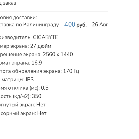
 заказ
овия доставки
:
тавка по Калининграду
400
26 Авг
руб.
рактеристики
оизводитель
:
GIGABYTE
мер экрана
:
27
дюйм
зрешение экрана
:
2560 x 1440
рмат экрана
:
16:9
тота обновления экрана
:
170
Гц
п матрицы
:
IPS
мя отклика (мс)
:
0.5
ость (кд/м2)
:
350
гнутый экран
:
Нет
нсорный экран
:
Нет