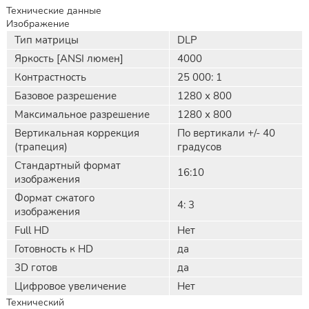
Технические данные
Изображение
Тип матрицы
DLP
Яркость [ANSI люмен]
4000
Контрастность
25 000: 1
Базовое разрешение
1280 х 800
Максимальное разрешение
1280 х 800
Вертикальная коррекция
По вертикали +/- 40
(трапеция)
градусов
Стандартный формат
16:10
изображения
Формат сжатого
4: 3
изображения
Full HD
Нет
Готовность к HD
да
3D готов
да
Цифровое увеличение
Нет
Технический