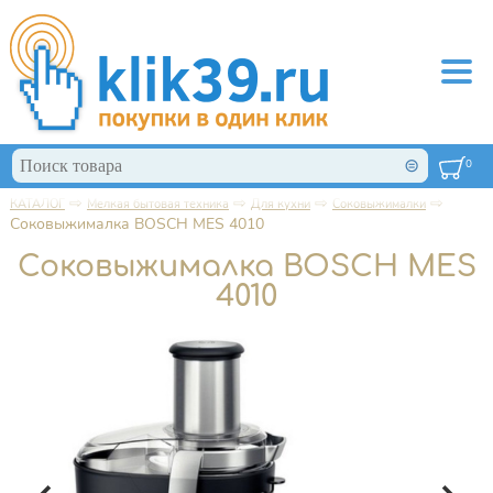
Перейти к основному содержанию
Поиск
0
Форма поиска
⇨
⇨
⇨
⇨
КАТАЛОГ
Мелкая бытовая техника
Для кухни
Соковыжималки
Вы здесь
Соковыжималка BOSCH MES 4010
Соковыжималка BOSCH MES
4010