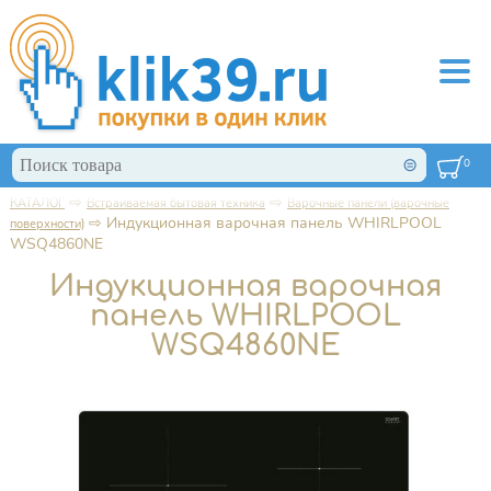
Перейти к основному содержанию
Поиск
0
Форма поиска
⇨
⇨
КАТАЛОГ
Встраиваемая бытовая техника
Варочные панели (варочные
Вы здесь
⇨
Индукционная варочная панель WHIRLPOOL
поверхности)
WSQ4860NE
Индукционная варочная
панель WHIRLPOOL
WSQ4860NE