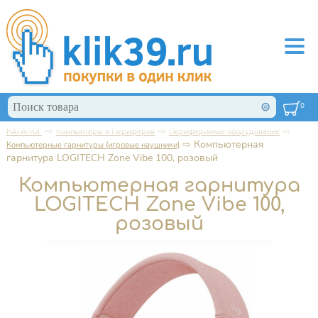
Перейти к основному содержанию
Поиск
0
Форма поиска
⇨
⇨
⇨
КАТАЛОГ
Компьютеры и Периферия
Периферийное оборудование
Вы здесь
⇨
Компьютерная
Компьютерные гарнитуры (игровые наушники)
гарнитура LOGITECH Zone Vibe 100, розовый
Компьютерная гарнитура
LOGITECH Zone Vibe 100,
розовый